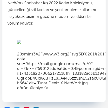
NetWork Sonbahar Kış 2022 Kadın Koleksiyonu,
güncellediği stil kodları ve yeni amblem kullanımı
ile yüksek tasarım gücüne modern ve iddialı bir
yorum katıyor.
20xmlns
3A
2Fwww.w3.org
2Fsvg'
3D'0
201%201'
3
data-
src="https://mail.google.com/mail/u/0?
ui=2&ik=7f590125dd&attid=0.4&permmsgid=m
f:1743318207006217251&th=183182ac3b139423
OgFdbB4CxKAQTjzL8_Ae4J5zzS1nE52sakO8G
h664" alt="Pınar Deniz X NetWork.jpg
görüntüleniyor">