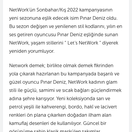
NetWork’ün Sonbahar/Kış 2022 kampanyasının
yeni sezonuna eşlik edecek isim Pınar Deniz oldu.
Bu sezon değişen ve yenilenen stil kodlarını, yılın en
ses getiren oyuncusu Pınar Deniz eşliğinde sunan
NetWork, yaşam stillerini “ Let’s NetWork “ diyerek
yeniden yorumluyor.
Network demek; birlikte olmak demek fikrinden
yola çıkarak hazırlanan bu kampanyada başarılı ve
güzel oyuncu Pınar Deniz, NetWork kadının glam
stili ile güçlü, samimi ve sıcak bağları güçlendirmek
adına şehre karışıyor. Yeni koleksiyonda sarı ve
petrol yeşili ile kahverengi, bordo, hakî ve lacivert
renkleri ön plana çıkarken doğadan ilham alan
kamuflaj desenleri de kullanılıyor. Güncel bir
görünüme sahip klasik maskülen takımlar,