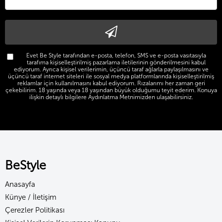
Evet Be Style tarafından e-posta, telefon, SMS ve e-posta vasıtasıyla
tarafıma kişiselleştirilmiş pazarlama iletilerinin gönderilmesini kabul
ediyorum. Ayrıca kişisel verilerimin, üçüncü taraf ağlarla paylaşılmasını ve
üçüncü taraf internet siteleri ile sosyal medya platformlarında kişiselleştirilmiş
reklamlar için kullanılmasını kabul ediyorum. Rızalarımı her zaman geri
çekebilirim. 18 yaşında veya 18 yaşından büyük olduğumu teyit ederim. Konuya
ilişkin detaylı bilgilere Aydınlatma Metnimizden ulaşabilirsiniz.
BeStyle
Anasayfa
Künye / İletişim
Çerezler Politikası