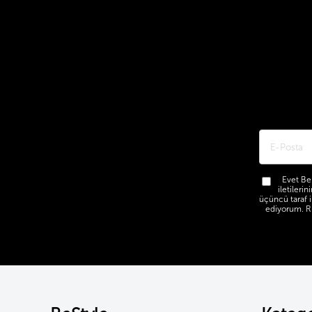
Evet Be 
iletileri
üçüncü taraf i
ediyorum. Rı