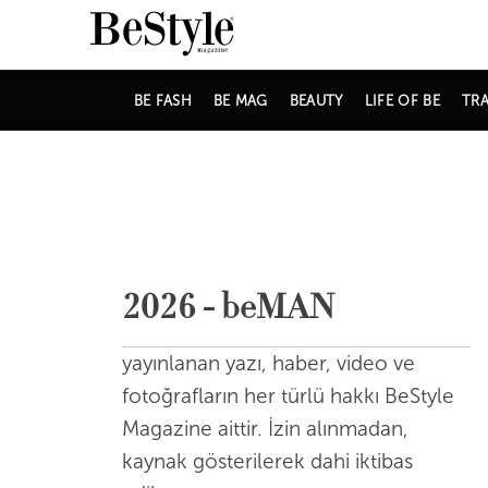
BE FASH
BE MAG
BEAUTY
LIFE OF BE
TRA
2026 - beMAN
yayınlanan yazı, haber, video ve
fotoğrafların her türlü hakkı BeStyle
Magazine aittir. İzin alınmadan,
kaynak gösterilerek dahi iktibas