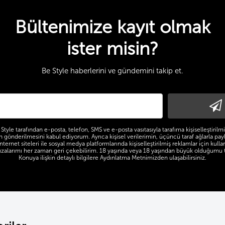
Bültenimize kayıt olmak
ister misin?
Be Style haberlerini ve gündemini takip et.
Style tarafından e-posta, telefon, SMS ve e-posta vasıtasıyla tarafıma kişiselleştiril
nin gönderilmesini kabul ediyorum. Ayrıca kişisel verilerimin, üçüncü taraf ağlarla pay
nternet siteleri ile sosyal medya platformlarında kişiselleştirilmiş reklamlar için kulla
zalarımı her zaman geri çekebilirim. 18 yaşında veya 18 yaşından büyük olduğumu 
Konuya ilişkin detaylı bilgilere Aydınlatma Metnimizden ulaşabilirsiniz.