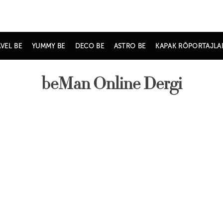
VEL BE
YUMMY BE
DECO BE
ASTRO BE
KAPAK RÖPORTAJLA
beMan Online Dergi
Ocak / Şubat
Mart / Nisan