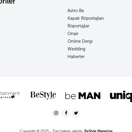
riler
Astro Be
Kapak Röportajları
Röportajlar
Onair
Online Dergi
Wedding
e
Haberler
Copyright © 2025 - Tüm hakları saklıdır.
BeStyle Magazine