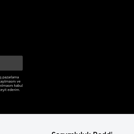
miş pazarlama
laşılmasını ve
nılmasını kabul
teyit ederim.