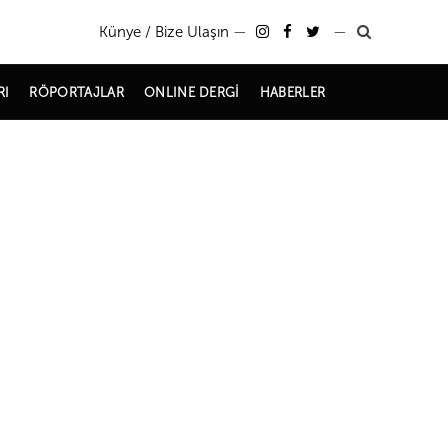
Künye / Bize Ulaşın
—
—
RI
RÖPORTAJLAR
ONLINE DERGİ
HABERLER
Haziran