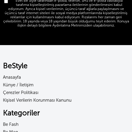
Evet Be Style tarafından e-posta, telefon, SMS ve e-posta vasıtasıyla
tarafıma kişiselleştirilmiş pazarlama iletilerinin gönderilmesini kabul
ediyorum. Ayrıca kişisel verilerimin, üçüncü taraf ağlarla paylaşılmasını ve
üçüncü taraf internet siteleri ile sosyal medya platformlarında kişiselleştirilmiş
reklamlar için kullanılmasını kabul ediyorum. Rızalarımı her zaman geri
çekebilirim. 18 yaşında veya 18 yaşından büyük olduğumu teyit ederim. Konuya
ilişkin detaylı bilgilere Aydınlatma Metnimizden ulaşabilirsiniz.
BeStyle
Anasayfa
Künye / İletişim
Çerezler Politikası
Kişisel Verilerin Korunması Kanunu
Kategoriler
Be Fash