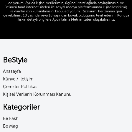
ediyorum. Ayrıca kişisel verilerimin, üçüncü taraf ağlarla paylaşılmasını ve
üçüncü taraf internet siteleri ile sosyal medya platformlarında kişiselleştirilmiş
reklamlar için kullanılmasını kabul ediyorum. Rızalarımı her zaman geri
çekebilirim. 18 yaşında veya 18 yaşından büyük olduğumu teyit ederim. Konuya
ilişkin detaylı bilgilere Aydınlatma Metnimizden ulaşabilirsiniz.
BeStyle
Anasayfa
Künye / İletişim
Çerezler Politikası
Kişisel Verilerin Korunması Kanunu
Kategoriler
Be Fash
Be Mag