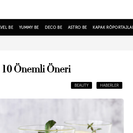
VEL BE
YUMMY BE
DECO BE
ASTRO BE
KAPAK RÖPORTAJLA
n 10 Önemli Öneri
BEAUTY
HABERLER