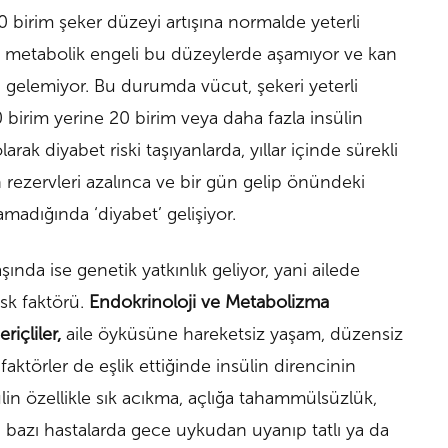
birim şeker düzeyi artışına normalde yeterli
i metabolik engeli bu düzeylerde aşamıyor ve kan
i gelemiyor. Bu durumda vücut, şekeri yeterli
 birim yerine 20 birim veya daha fazla insülin
arak diyabet riski taşıyanlarda, yıllar içinde sürekli
n rezervleri azalınca ve bir gün gelip önündeki
amadığında ‘diyabet’ gelişiyor.
ında ise genetik yatkınlık geliyor, yani ailede
sk faktörü.
Endokrinoloji ve Metabolizma
içliler,
aile öyküsüne hareketsiz yaşam, düzensiz
faktörler de eşlik ettiğinde insülin direncinin
sülin özellikle sık acıkma, açlığa tahammülsüzlük,
a bazı hastalarda gece uykudan uyanıp tatlı ya da