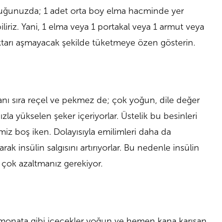
uğunuzda; 1 adet orta boy elma hacminde yer
iriz. Yani, 1 elma veya 1 portakal veya 1 armut veya
iktarı aşmayacak şekilde tüketmeye özen gösterin.
yanı sıra reçel ve pekmez de; çok yoğun, dile değer
 yükselen şeker içeriyorlar. Üstelik bu besinleri
miz boş iken. Dolayısıyla emilimleri daha da
ak insülin salgısını artırıyorlar. Bu nedenle insülin
i çok azaltmanız gerekiyor.
 limonata gibi içecekler yoğun ve hemen kana karışan