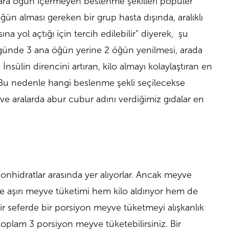
 ve ara öğün içermeyen beslenme şekilleri popüler
öğün alması gereken bir grup hasta dışında, aralıklı
na yol açtığı için tercih edilebilir” diyerek, şu
 günde 3 ana öğün yerine 2 öğün yenilmesi, arada
İnsülin direncini artıran, kilo almayı kolaylaştıran en
. Bu nedenle hangi beslenme şekli seçilecekse
ı ve aralarda abur cubur adını verdiğimiz gıdalar en
rbonhidratlar arasında yer alıyorlar. Ancak meyve
 ve aşırı meyve tüketimi hem kilo aldırıyor hem de
bir seferde bir porsiyon meyve tüketmeyi alışkanlık
 toplam 3 porsiyon meyve tüketebilirsiniz. Bir