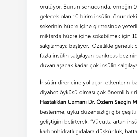
örülüyor. Bunun sonucunda, örneğin 10 
gelecek olan 10 birim insülin, önündek
şekerinin hücre içine girmesinde yeterl
miktarda hücre içine sokabilmek için 10
salgılamaya başlıyor. Özellikle genetik ol
fazla insülin salgılayan pankreas bezini
duvarı aşacak kadar çok insülin salgılay
İnsülin direncine yol açan etkenlerin baş
diyabet öyküsü olması çok önemli bir ri
Hastalıkları Uzmanı Dr. Özlem Sezgin Mer
beslenme, uyku düzensizliği gibi çeşitli 
geliştiğini belirterek, “Vücutta artan in
karbonhidratlı gıdalara düşkünlük, hatt