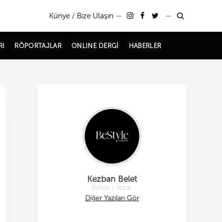
Künye / Bize Ulaşın
—
—
RI
RÖPORTAJLAR
ONLINE DERGİ
HABERLER
Kezban Belet
Editör / Yazar
Diğer Yazıları Gör