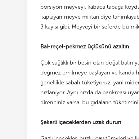
porsiyon meyveyi, kabaca tabağa koyd
kaplayan meyve miktarı diye tanımlayabil
3 kayısı gibi. Meyveyi bir seferde bu m
Bal-reçel-pekmez üçlüsünü azaltın
Çok sağlıklı bir besin olan doğal balın 
değmez emilmeye başlayan ve kanda hızla
genellikle sabah tüketiyoruz, yani mide
hızlanıyor. Aynı hızda da pankreası uyarar
direnciniz varsa, bu gıdaların tüketimin
Şekerli içeceklerden uzak durun
Gazlı içecekler, buzlu çay türevleri ve