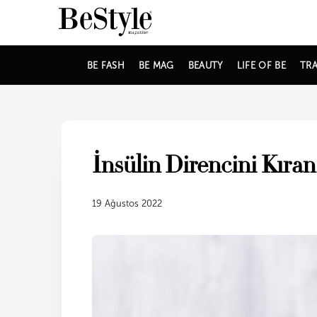
BE FASH
BE MAG
BEAUTY
LIFE OF BE
TRA
İnsülin Direncini Kıra
19 Ağustos 2022