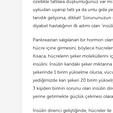
özellikle tatlılara düşkünlüğünüz var 
uykudan uyanıp tatlı ya da unlu gıda y
tanıdık geliyorsa, dikkat! Sorununuzun
diyabet hastalığının ilk adımı olan ‘insüli
Pankreastan salgılanan bir hormon olan 
hücre içine girmesini, böylece hücreler 
Kısaca, hücrelerin şeker moleküllerini içe
insülini. İnsülin kandaki şeker miktarına
şekerinde 1 birim yükselme olursa, vücut
yediğimizde kan şekeri 20 birim yükseli
3 kişiden birinin sorunu olan insülin di
yerine getirmekte güçlük çekmesi olarak
İnsülin direnci geliştiğinde, hücreler il