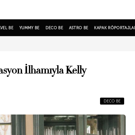
VEL BE
YUMMY BE
DECO BE
ASTRO BE
KAPAK RÖPORTAJLA
syon İlhamıyla Kelly
DECO BE