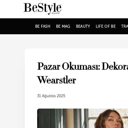
BE FASH
BE MAG
BEAUTY
LIFE OF BE
TRA
Pazar Okuması: Dekora
Wearstler
31 Ağustos 2025