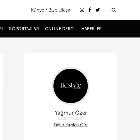
Künye / Bize Ulaşın
—
—
RI
RÖPORTAJLAR
ONLINE DERGİ
HABERLER
Yağmur Özer
Editör / Yazar
Diğer Yazıları Gör