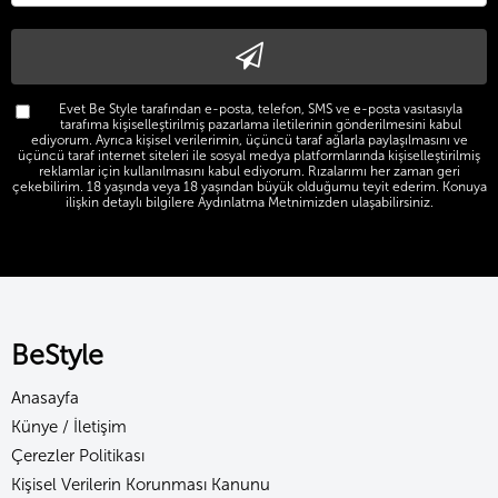
Evet Be Style tarafından e-posta, telefon, SMS ve e-posta vasıtasıyla
tarafıma kişiselleştirilmiş pazarlama iletilerinin gönderilmesini kabul
ediyorum. Ayrıca kişisel verilerimin, üçüncü taraf ağlarla paylaşılmasını ve
üçüncü taraf internet siteleri ile sosyal medya platformlarında kişiselleştirilmiş
reklamlar için kullanılmasını kabul ediyorum. Rızalarımı her zaman geri
çekebilirim. 18 yaşında veya 18 yaşından büyük olduğumu teyit ederim. Konuya
ilişkin detaylı bilgilere Aydınlatma Metnimizden ulaşabilirsiniz.
BeStyle
Anasayfa
Künye / İletişim
Çerezler Politikası
Kişisel Verilerin Korunması Kanunu