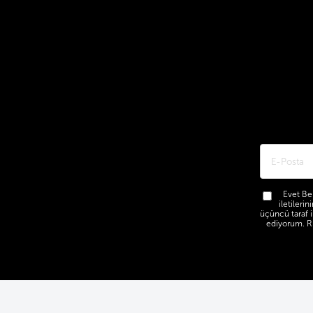
Evet Be 
iletileri
üçüncü taraf i
ediyorum. Rı