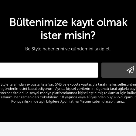
Bültenimize kayıt olmak
ister misin?
Be Style haberlerini ve gündemini takip et.
Style tarafından e-posta, telefon, SMS ve e-posta vasıtasıyla tarafıma kişiselleştiril
nin gönderilmesini kabul ediyorum. Ayrıca kişisel verilerimin, üçüncü taraf ağlarla pay
nternet siteleri ile sosyal medya platformlarında kişiselleştirilmiş reklamlar için kulla
zalarımı her zaman geri çekebilirim. 18 yaşında veya 18 yaşından büyük olduğumu 
Konuya ilişkin detaylı bilgilere Aydınlatma Metnimizden ulaşabilirsiniz.