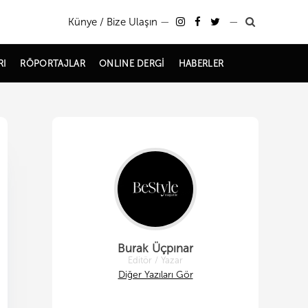
Künye / Bize Ulaşın
—
—
RI
RÖPORTAJLAR
ONLINE DERGİ
HABERLER
Burak Üçpınar
Editör / Yazar
Diğer Yazıları Gör