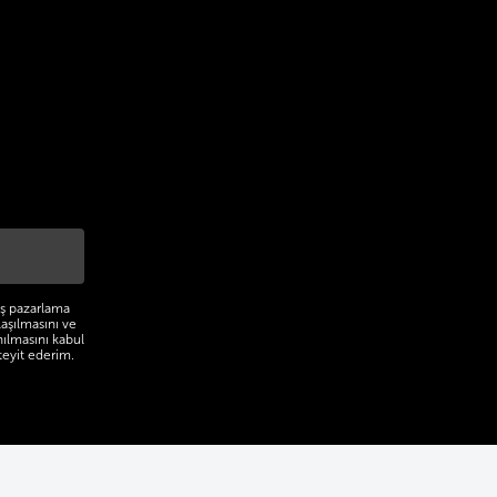
miş pazarlama
laşılmasını ve
nılmasını kabul
teyit ederim.