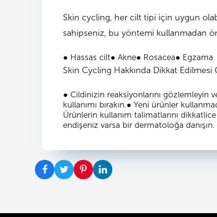
Skin cycling, her cilt tipi için uygun ol
sahipseniz, bu yöntemi kullanmadan ön
●
Hassas cilt
●
Akne
●
Rosacea
●
Egzama
Skin Cycling Hakkında Dikkat Edilmesi 
●
Cildinizin reaksiyonlarını gözlemleyin v
kullanımı bırakın.
●
Yeni ürünler kullanma
Ürünlerin kullanım talimatlarını dikkatlic
endişeniz varsa bir dermatoloğa danışın.