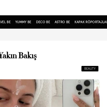
VEL BE
YUMMY BE
DECO BE
ASTRO BE
KAPAK RÖPORTAJLA
Yakın Bakış
BEAUTY