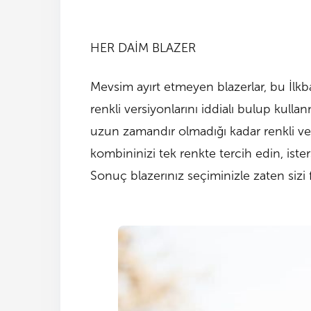
HER DAİM BLAZER
Mevsim ayırt etmeyen blazerlar, bu İlkb
renkli versiyonlarını iddialı bulup kul
uzun zamandır olmadığı kadar renkli ve ca
kombininizi tek renkte tercih edin, iste
Sonuç blazerınız seçiminizle zaten sizi fa