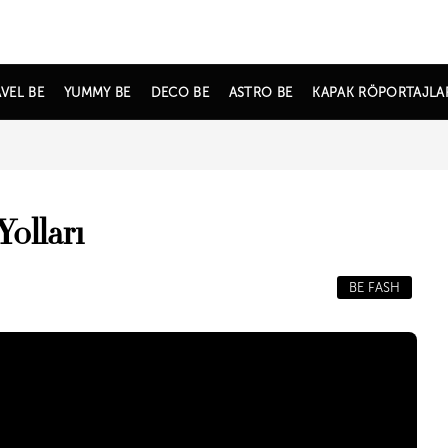
VEL BE
YUMMY BE
DECO BE
ASTRO BE
KAPAK RÖPORTAJLA
olları
BE FASH