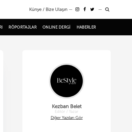
Künye / Bize Ulaşın
—
—
RI
RÖPORTAJLAR
ONLINE DERGİ
HABERLER
Kezban Belet
Editör / Yazar
Diğer Yazıları Gör