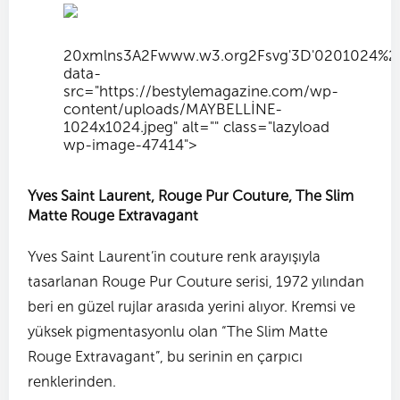
20xmlns
3A
2Fwww.w3.org
2Fsvg'
3D'0
201024%2
data-
src="https://bestylemagazine.com/wp-
content/uploads/MAYBELLİNE-
1024x1024.jpeg" alt="" class="lazyload
wp-image-47414">
Yves Saint Laurent, Rouge Pur Couture, The Slim
Matte Rouge Extravagant
Yves Saint Laurent’in couture renk arayışıyla
tasarlanan Rouge Pur Couture serisi, 1972 yılından
beri en güzel rujlar arasıda yerini alıyor. Kremsi ve
yüksek pigmentasyonlu olan “The Slim Matte
Rouge Extravagant”, bu serinin en çarpıcı
renklerinden.