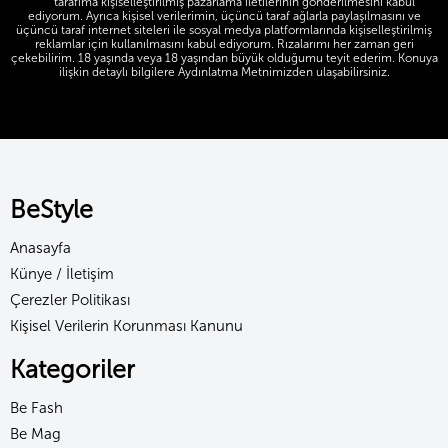
tarafıma kişiselleştirilmiş pazarlama iletilerinin gönderilmesini kabul
ediyorum. Ayrıca kişisel verilerimin, üçüncü taraf ağlarla paylaşılmasını ve
üçüncü taraf internet siteleri ile sosyal medya platformlarında kişiselleştirilmiş
reklamlar için kullanılmasını kabul ediyorum. Rızalarımı her zaman geri
çekebilirim. 18 yaşında veya 18 yaşından büyük olduğumu teyit ederim. Konuya
ilişkin detaylı bilgilere Aydınlatma Metnimizden ulaşabilirsiniz.
BeStyle
Anasayfa
Künye / İletişim
Çerezler Politikası
Kişisel Verilerin Korunması Kanunu
Kategoriler
Be Fash
Be Mag