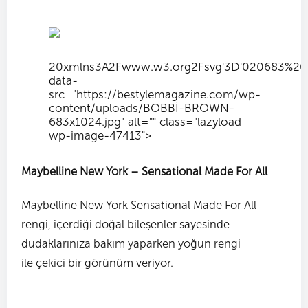
20xmlns
3A
2Fwww.w3.org
2Fsvg'
3D'0
20683%20
data-
src="https://bestylemagazine.com/wp-
content/uploads/BOBBİ-BROWN-
683x1024.jpg" alt="" class="lazyload
wp-image-47413">
Maybelline New York – Sensational Made For All
Maybelline New York Sensational Made For All
rengi, içerdiği doğal bileşenler sayesinde
dudaklarınıza bakım yaparken yoğun rengi
ile çekici bir görünüm veriyor.