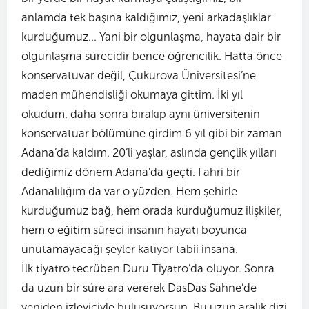
anlamda tek başına kaldığımız, yeni arkadaşlıklar
kurduğumuz... Yani bir olgunlaşma, hayata dair bir
olgunlaşma sürecidir bence öğrencilik. Hatta önce
konservatuvar değil, Çukurova Üniversitesi’ne
maden mühendisliği okumaya gittim. İki yıl
okudum, daha sonra bırakıp aynı üniversitenin
konservatuar bölümüne girdim 6 yıl gibi bir zaman
Adana’da kaldım. 20’li yaşlar, aslında gençlik yılları
dediğimiz dönem Adana’da geçti. Fahri bir
Adanalılığım da var o yüzden. Hem şehirle
kurduğumuz bağ, hem orada kurduğumuz ilişkiler,
hem o eğitim süreci insanın hayatı boyunca
unutamayacağı şeyler katıyor tabii insana.
İlk tiyatro tecrüben Duru Tiyatro’da oluyor. Sonra
da uzun bir süre ara vererek DasDas Sahne’de
yeniden izleyiciyle buluşuyorsun. Bu uzun aralık dizi